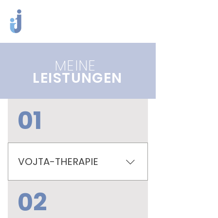
MEINE
LEISTUNGEN
01
VOJTA-THERAPIE
Die Therapie nach Vojta ist eine
02
zur Verfügung stehende
Möglichkeit Krankengymnastik